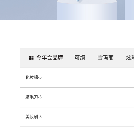
今年会品牌
可绮
雪玛丽
炫
化妆棉-3
腋毛刀-3
美妆刷-3