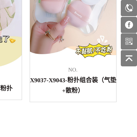
NO.
X9037-X9043-粉扑组合装（气垫
糖粉扑
+散粉）