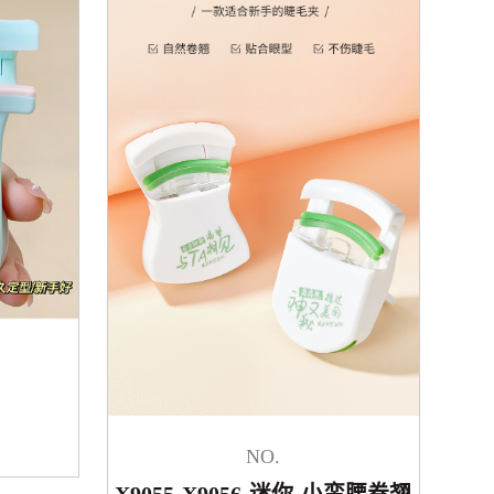
NO.
X9055-X9056-迷你-小蛮腰卷翘