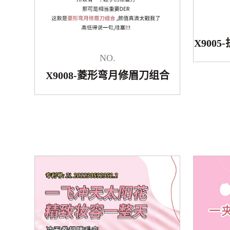
X900
NO.
X9008-菱形弯月修眉刀组合