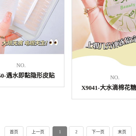
NO.
050-遇水即黏隐形皮贴
NO.
X9041-大水滴棉花
首页
上一页
1
2
下一页
末页