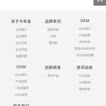
首页
上一页
1
2
下一页
OEM
末页
关于今年会
品牌系列
OEM简介
公司简介
炫彩芬龄
产品优势
企业荣誉
可绮
合作伙伴
企业文化
雪玛丽
适合OEM的伙伴
企业环境
OEM业务流程
发展历程
ODM
创新研发
资讯动态
ODM简介
专利产品
行业动态
产品优势
公司新闻
一站式服务
美妆护肤
ODM优势