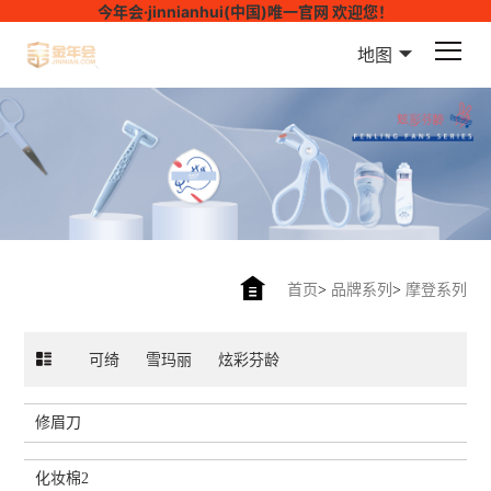
今年会·jinnianhui(中国)唯一官网 欢迎您！
地图
首页
>
品牌系列
>
摩登系列
可绮
雪玛丽
炫彩芬龄
修眉刀
化妆棉2