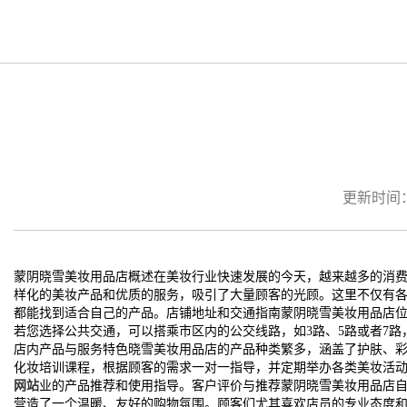
更新时间：20
蒙阴晓雪美妆用品店概述在美妆行业快速发展的今天，越来越多的消
样化的美妆产品和优质的服务，吸引了大量顾客的光顾。这里不仅有
都能找到适合自己的产品。店铺地址和交通指南蒙阴晓雪美妆用品店位
若您选择公共交通，可以搭乘市区内的公交线路，如3路、5路或者7
店内产品与服务特色晓雪美妆用品店的产品种类繁多，涵盖了护肤、
化妆培训课程，根据顾客的需求一对一指导，并定期举办各类美妆活
网站
业的产品推荐和使用指导。客户评价与推荐蒙阴晓雪美妆用品店
营造了一个温暖、友好的购物氛围。顾客们尤其喜欢店员的专业态度