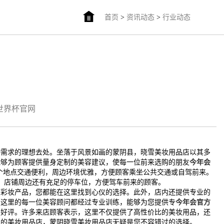
首页
>
资讯动态
>
行业动态
m世界杯官网
种需求的理想去处。坐落于风景如画的蒙阴县，晓雪美妆用品店以其多
能够为顾客提供量身定制的美容建议，使每一位前来选购的朋友
今年会
这个地点交通便利，周边环境优雅，方便顾客乘坐公共交通或自驾前来。
，店铺周边还有充足的停车位，方便驾车前来的顾客。
的彩妆产品，您都能在这里找到心仪的选择。此外，店内还提供专业的
。这里的每一位美容顾问都经过专业训练，能够为您提供专
今年会官方
和好评。许多来店顾客表示，这里不仅提供了高性价比的美妆用品，还
赖的美妆用品店，蒙阴晓雪美妆用品店无疑是您不容错过的选择。