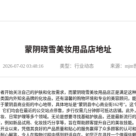
蒙阴晓雪美妆用品店地址
26-07-02 03:48:16
类型：行业动态
来源：mj
费者开始关注自己的护肤和化妆需求，而蒙阴晓雪美妆用品店正是满足这
各类国内外知名品牌的化妆品，还有温馨的购物环境和专业的美容顾问，
于蒙阴县商业街的中心地带，具体地址是“蒙阴县中心商业街162号”。
路，它们均会在最近的公交站点停靠，步行仅需几分钟即可抵达店铺。此外
彩妆、日常护理等多个领域。无论是想要寻找基础护肤品，还是最新流行
动，例如新品试用、化妆技巧分享等，旨在帮助顾客提升自己的美妆技能
自开业以来，凭借其良好的产品质量和贴心的服务赢得了众多顾客的认可
和耐心解答，令人在购物过程中感到舒适自在。如您正在寻找一个值得信