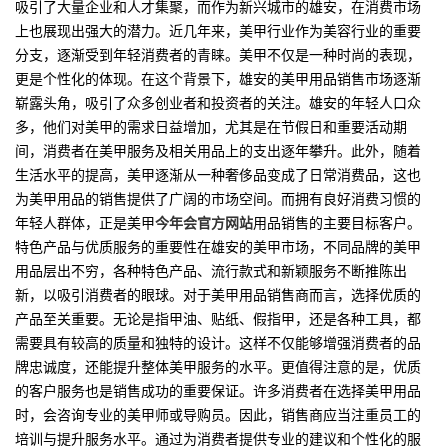
吸引了大量企业和人才集聚，而作为新兴城市的雄安，在消费市场
上也展现出强大的潜力。近几年来，美甲行业作为美容行业的重要
分支，逐渐受到年轻消费者的青睐。美甲不仅是一种时尚的表现，
更是个性化的体现。在这个背景下，雄安的美甲用品销售市场逐渐
崭露头角，吸引了众多创业者和投资者的关注。雄安的年轻人口众
多，他们对美甲的需求日益增加，尤其是在节假日和重要活动期
间，消费者在美甲服务及相关用品上的支出逐年攀升。此外，随着
生活水平的提高，美甲逐渐从一种奢侈品变成了日常消费品，这也
为美甲用品的销售提供了广阔的市场空间。而拥有良好消费习惯的
年轻人群体，正是美甲
今年会官方网站
用品销售的主要目标客户。
特色产品与优质服务的重要性在雄安的美甲市场，不同品牌的美甲
用品层出不穷，各种特色产品、流行款式和新颖服务不断推陈出
新，以吸引消费者的眼球。对于美甲用品销售商而言，选择优质的
产品至关重要。无论是指甲油、贴纸、假指甲，还是各种工具，都
需要具有较高的质量和独特的设计。这样不仅能够增强消费者的品
牌忠诚度，还能提升整体美甲服务的水平。更值得注意的是，优质
的客户服务也是销售成功的重要保证。许多消费者在选择美甲用品
时，会咨询专业的美甲师或导购员。因此，销售商应当注重员工的
培训与提升服务水平。通过为消费者提供专业的建议和个性化的服