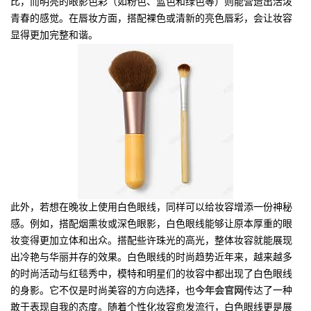
比，而明亮的眼影色彩（如粉色、蓝色和绿色等）则能营造出活泼
青春的感觉。在唇妆方面，搭配裸色或清新的亮色唇彩，会让妆容
显得更加完整和谐。
此外，若想在晚妆上使用白色眼线，同样可以给妆容增添一份神秘
感。例如，搭配烟熏妆或深色眼影，白色眼线能够让原本厚重的眼
妆变得更加立体和出众。搭配些许珠光的高光，整体妆容就能展现
出冷艳与华丽并存的效果。白色眼线的时尚趋势近年来，越来越多
的时尚活动与红毯秀中，模特和明星们的妆容中都出现了白色眼线
的身影。它不仅是时尚美容的方向选择，也
今年会官网
传达了一种
敢于表现自我的态度。随着个性化妆容愈发流行，白色眼线更是展